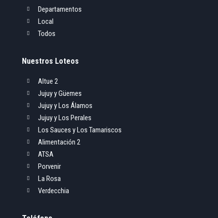
Departamentos

Local

Todos

Nuestros Loteos
Altue 2

Jujuy y Güemes

Jujuy y Los Álamos

Jujuy y Los Perales

Los Sauces y Los Tamariscos

Alimentación 2

ATSA

Porvenir

La Rosa

Verdecchia
