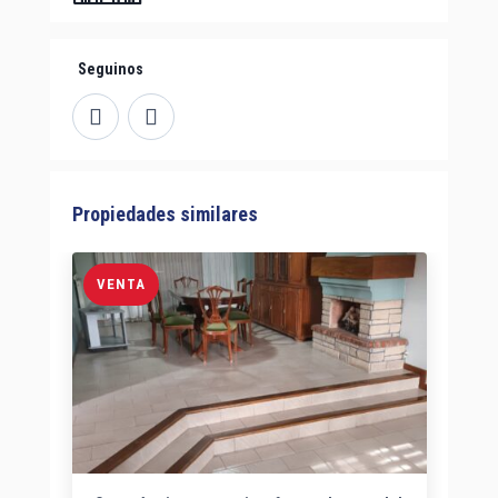
Seguinos
Propiedades similares
VENTA
V