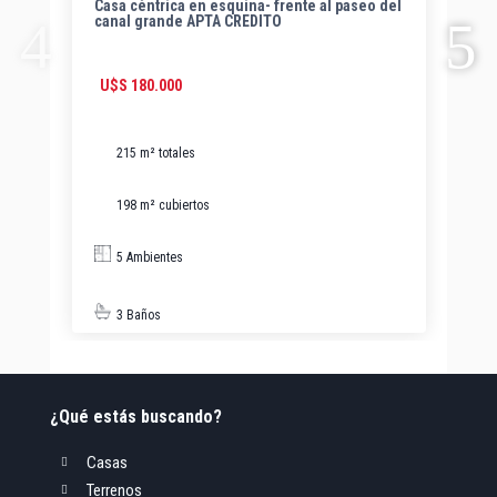
Casa céntrica en esquina- frente al paseo del
2 
canal grande APTA CREDITO
pr
U$S
180.000
C
215 m² totales
198 m² cubiertos
5 Ambientes
3 Baños
¿Qué estás buscando?
Casas

Terrenos
