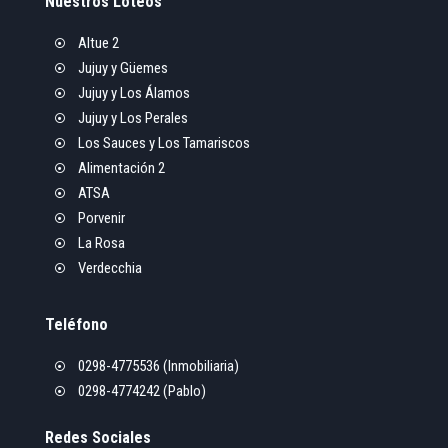
Nuestros Loteos
Altue 2

Jujuy y Güemes

Jujuy y Los Álamos

Jujuy y Los Perales

Los Sauces y Los Tamariscos

Alimentación 2

ATSA

Porvenir

La Rosa

Verdecchia

Teléfono
0298-4775536 (Inmobiliaria)

0298-4774242 (Pablo)

Redes Sociales