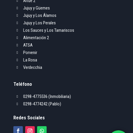
Altue 2

Jujuy y Güemes

Jujuy y Los Álamos

Jujuy y Los Perales

Los Sauces y Los Tamariscos

Alimentación 2

ATSA

Porvenir

La Rosa

Verdecchia

Teléfono
0298-4775536 (Inmobiliaria)

0298-4774242 (Pablo)

Redes Sociales