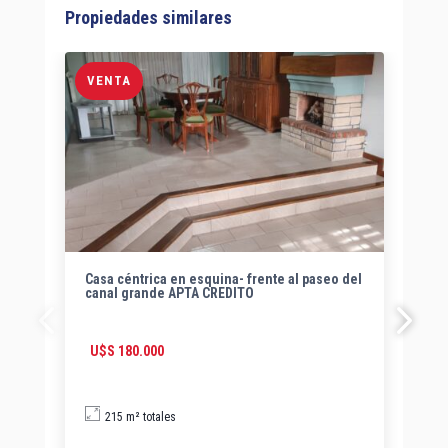
Propiedades similares
2 
VENTA
V
pr
C
Casa céntrica en esquina- frente al paseo del
canal grande APTA CREDITO
U$S
180.000
215 m² totales