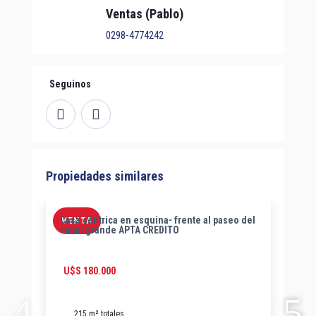
Ventas (Pablo)
0298-4774242
Seguinos
Propiedades similares
Casa céntrica en esquina- frente al paseo del
2 
VENTA
V
canal grande APTA CREDITO
pr
U$S
180.000
C
215 m² totales