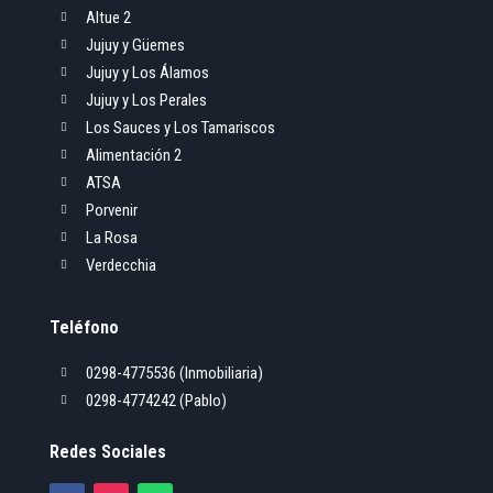
Altue 2

Jujuy y Güemes

Jujuy y Los Álamos

Jujuy y Los Perales

Los Sauces y Los Tamariscos

Alimentación 2

ATSA

Porvenir

La Rosa

Verdecchia

Teléfono
0298-4775536 (Inmobiliaria)

0298-4774242 (Pablo)

Redes Sociales